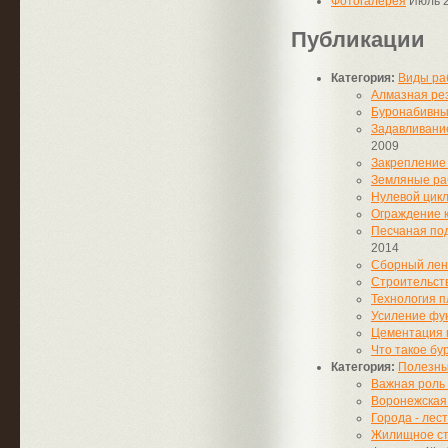
Фотогалерея
Июль 2
Публикации
Категория:
Виды ра
Алмазная рез
Буронабивны
Задавливани
2009
Закрепление 
Земляные раб
Нулевой цикл
Ограждение 
Песчаная по
2014
Сборный лен
Строительст
Технология 
Усиление фу
Цементация 
Что такое б
Категория:
Полезны
Важная роль
Воронежская 
Города - лес
Жилищное стр