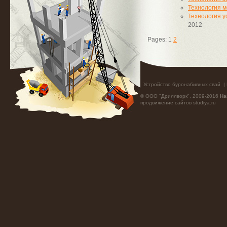
Технология 
Технология у
2012
Pages: 1
2
Устройство буронабивных свай
|
© ООО "Дриллворк", 2009-2016
На
продвижение сайтов
studiya.ru