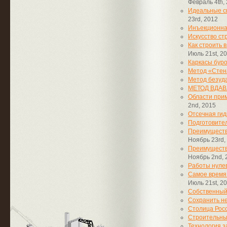
Февраль 4th,
Идеальные св
23rd, 2012
Инъекционна
Искусство ст
Как строить 
Июль 21st, 2
Каркасы бур
Метод «Стена
Метод безуда
МЕТОД ВДА
Области при
2nd, 2015
Отсечная ги
Подготовите
Преимуществ
Ноябрь 23rd,
Преимуществ
Ноябрь 2nd, 
Работы нулев
Самое время 
Июль 21st, 2
Собственный
Сохранить н
Столица Росс
Строительны
Технология 