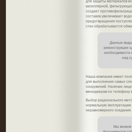
для защиты материалов ко
капиллярной, фильтрующей
создает противофильтраци
составов увеличивает вод
предотвращения поступлен
стен обрабатывается обма
Данные виды
реконструкции з
необходимости 
над с
Наша компания имеет полн
для выполнения самых сл
сооружений. Наличие лице
менеджерам по телефону 
Выбор рационального мето
нормальную эксплуатацию 
неравномерного оседания.
Мы можем 
фундаментов стр