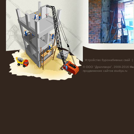
Устройство буронабивных свай
|
© ООО "Дриллворк", 2009-2016
На
продвижение сайтов
studiya.ru