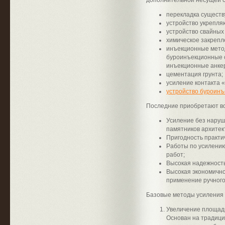
дополнительной несущей с
перекладка существ
устройство укрепля
устройство свайных
химическое закрепл
инъекционные мето
буроинъекционные с
инъекционные анкер
цементация грунта;
усиление контакта 
устройство буроинъ
Последние приобретают вс
Усиление без наруш
памятников архитек
Пригодность практич
Работы по усилению
работ;
Высокая надежность
Высокая экономично
применение ручного
Базовые методы усиления
Увеличение площад
Основан на традици