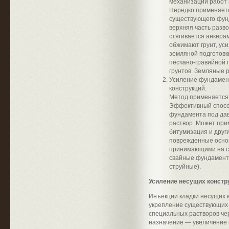
механизации работ 
Нередко применяетс
существующего фун
верхняя часть разв
стягивается анкера
обжимают грунт, ус
земляной подготовки
песчано-гравийной 
грунтов. Земляные 
Усиление фундамен
конструкций.
Метод применяется 
Эффективный способ
фундамента под да
раствор. Может при
битумизация и друг
поврежденные основ
принимающими на се
свайные фундамент
струйные).
Усиление несущих констр
Инъекции кладки несущих к
укрепление существующих 
специальных растворов че
назначение — увеличение п