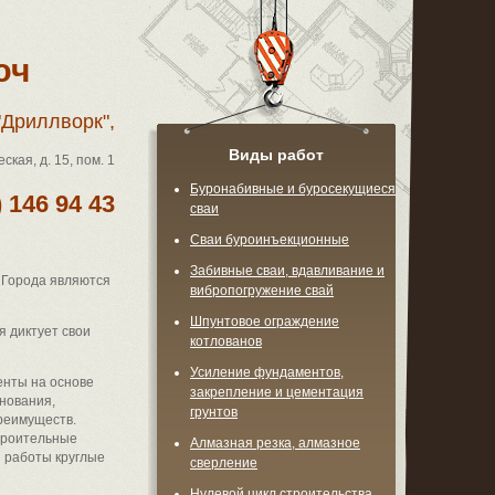
юч
Дриллворк",
Виды работ
кая, д. 15, пом. 1
Буронабивные и буросекущиеся
) 146 94 43
сваи
Сваи буроинъекционные
Забивные сваи, вдавливание и
 Города являются
вибропогружение свай
Шпунтовое ограждение
я диктует свои
котлованов
Усиление фундаментов,
енты на основе
закрепление и цементация
нования,
грунтов
реимуществ.
строительные
Алмазная резка, алмазное
и работы круглые
сверление
Нулевой цикл строительства