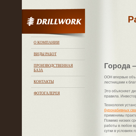
Р
О КОМПАНИИ
ВИДЫ РАБОТ
Города 
ПРОИЗВОДСТВЕННАЯ
БАЗА
ООН впервые объя
КОНТАКТЫ
лестницами к бла
Это объясняет ди
ФОТОГАЛЕРЕЯ
правила. Инвесто
Технология устан
буронабивных св
применимы практи
Помимо низких ср
работы в любое вр
сутки в условиях 