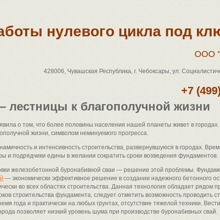
аботы нулевого цикла под кл
ООО "
428006, Чувашская Республика, г. Чебоксары, ул. Социалистичес
+7 (499
— лестницы к благополучной жизни
вила о том, что более половины населения нашей планеты живет в городах.
гополучной жизни, символом неминуемого прогресса.
намичность и интенсивность строительства, развернувшуюся в городах. Врем
ры и подрядчики едины в желании сократить сроки возведения фундаментов.
овки железобетонной буронабивной сваи — решение этой проблемы. Фундам
ай
— экономически эффективное решение в создании надежного бетонного ос
чески во всех областях строительства. Данная технология обладает рядом п
оков строительства фундамента, следует отметить возможность проводить 
емя года и практически на любых грунтах, отсутствие тяжелой техники. Вест
города позволяет низкий уровень шума при производстве буронабивных свай.